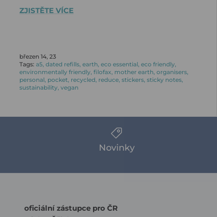
ZJISTĚTE VÍCE
březen 14, 23
Tags:
a5
dated refills
earth
eco essential
eco friendly
environmentally friendly
filofax
mother earth
organisers
personal
pocket
recycled
reduce
stickers
sticky notes
sustainability
vegan
Novinky
oficiální zástupce pro ČR