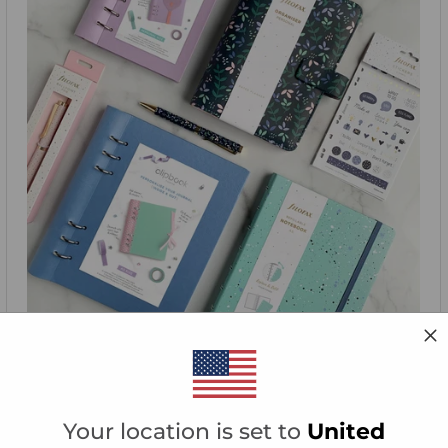
Myslet udržitelně
Zjistěte, jak zajišťujeme, aby každý detail našich
produktů byl maximálně udržitelný ..
Your location is set to
United