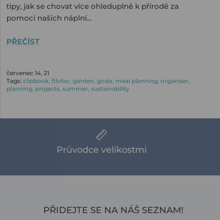
tipy, jak se chovat více ohleduplně k přírodě za
pomoci našich náplní...
PŘEČÍST
červenec 14, 21
Tags:
clipbook
filofax
garden
goals
meal planning
organiser
planning
projects
summer
sustainability
Průvodce velikostmi
PŘIDEJTE SE NA NÁŠ SEZNAM!