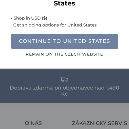
States
PŘEČÍST
• Shop in
USD
(
$
)
∙ Get shipping options for
United States
CONTINUE TO
UNITED STATES
říjen 14, 21
Tags:
eco
environmentally friendly
filofax
planning
recycled
refills
sustainability
REMAIN ON THE
CZECH
WEBSITE
Doprava zdarma při objednávce nad 1.490
Kč
O NÁS
ZÁKAZNICKÝ SERVIS