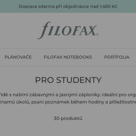
Doprava zdarma při objednávce nad 1.490 Kč
PLÁNOVAČE
FILOFAX NOTEBOOKS
PORTFOLIA
PRO STUDENTY
třídě s našimi zábavnými a jasnými zápisníky. Ideální pro org
eznamů úkolů, psaní poznámek během hodiny a příležitostn
30 produktů