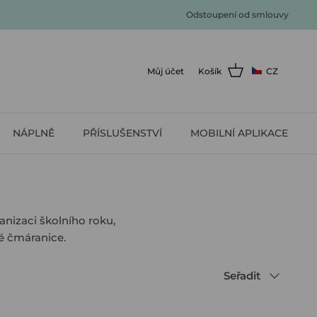
Odstoupení od smlouvy
Můj účet
Košík
CZ
NÁPLNĚ
PŘÍSLUŠENSTVÍ
MOBILNÍ APLIKACE
anizaci školního roku,
é čmáranice.
Seřadit
Seřadit