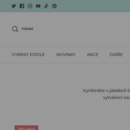
Skip
to
content
Hledat
VYBRAT PODLE
NOVINKY
AKCE
DIÁŘE
Vynikněte v jakékoli 
vytváření s
30% sleva