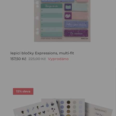
lepicí bločky Expressions, multi-fit
157,50 Kč
225,00 Kč
Vyprodáno
PŘIDEJ
S
15% sleva
Ak chcete dostá
novinky a špeci
náš
Registrací souhl