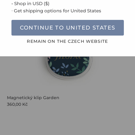
• Shop in
USD
(
$
)
chrany osobních údajů
.
∙ Get shipping options for
United States
CONTINUE TO
UNITED STATES
REMAIN ON THE
CZECH
WEBSITE
PŘIHLÁSIT SE
Magnetický klip Garden
360,00 Kč