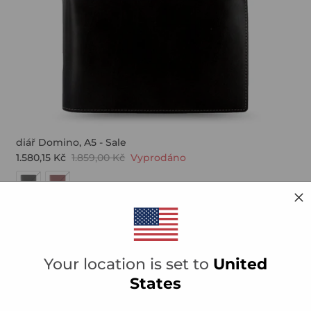
diář Domino, A5 - Sale
1.580,15 Kč
1.859,00 Kč
Vyprodáno
TE SE NA NÁŠ
EZNAM!
vať emailom upozornenie na
Your location is set to
United
álne ponuky, prihláste sa k
mu newsletteru.
States
asíte s našimi
Podmínkami
a