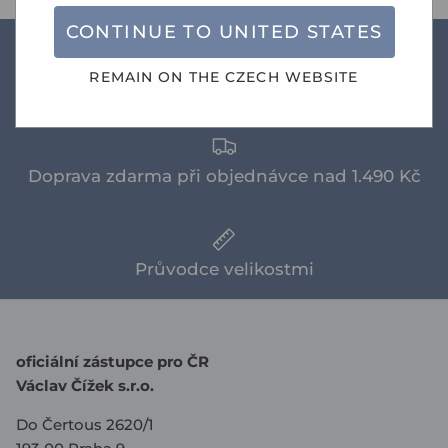
CONTINUE TO
UNITED STATES
REMAIN ON THE
CZECH
WEBSITE
Novinky
Doprava zdarma při objednávce nad 1.490 Kč
Průvodce velikostmi
oficiální zástupce pro ČR
Václav Čížek s.r.o.
Do Čertous 2620/1