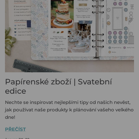
KOUPIT KOŽENÝ DIÁŘ
ROZPOČET SE SAFFIANO ZIP
KOUPIT PLÁNOVAČ
KOUPIT NÁPLŇ DO PORTFOLIA
KOUPIT NÁPLŇ DO ZÁPISNÍKU
KOUPIT ARCHIVAČNÍ POŘADAČ
PAPÍRY A PŘÍSLUŠENSTVÍ PRO
PLÁNOVAČE
Papírenské zboží | Svatební
edice
Nechte se inspirovat nejlepšími tipy od našich nevěst,
jak používat naše produkty k plánování vašeho velkého
dne!
PŘEČÍST