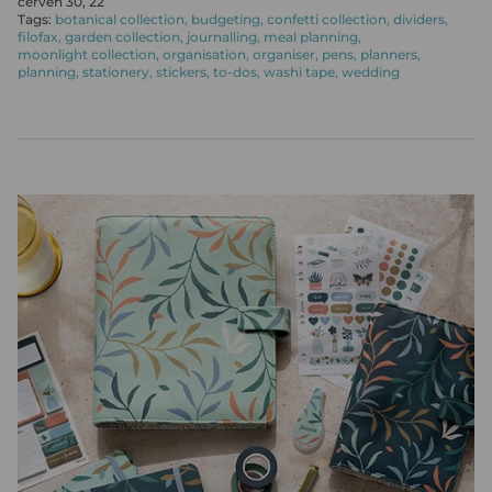
červen 30, 22
Tags:
botanical collection
budgeting
confetti collection
dividers
filofax
garden collection
journalling
meal planning
moonlight collection
organisation
organiser
pens
planners
planning
stationery
stickers
to-dos
washi tape
wedding