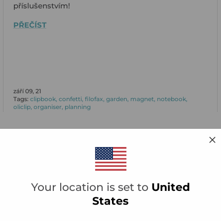
příslušenstvím!
PŘEČÍST
září 09, 21
Tags:
clipbook
confetti
filofax
garden
magnet
notebook
oliclip
organiser
planning
Your location is set to
United
States