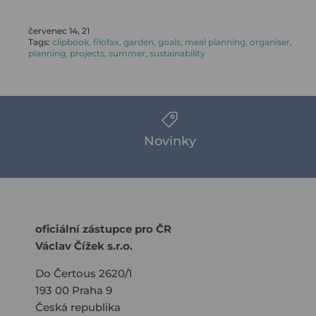
červenec 14, 21
Tags:
clipbook
filofax
garden
goals
meal planning
organiser
planning
projects
summer
sustainability
Novinky
oficiální zástupce pro ČR
Václav Čížek s.r.o.
Do Čertous 2620/1
193 00 Praha 9
Česká republika