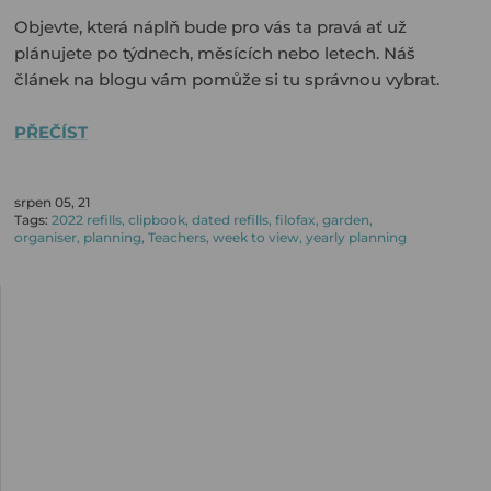
Objevte, která náplň bude pro vás ta pravá ať už
plánujete po týdnech, měsících nebo letech. Náš
článek na blogu vám pomůže si tu správnou vybrat.
PŘEČÍST
srpen 05, 21
Tags:
2022 refills
clipbook
dated refills
filofax
garden
organiser
planning
Teachers
week to view
yearly planning