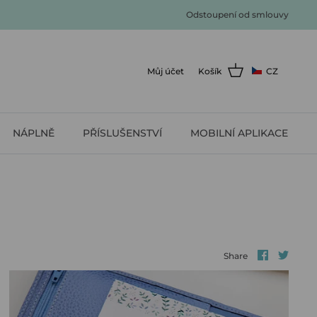
Odstoupení od smlouvy
Můj účet
Košík
CZ
NÁPLNĚ
PŘÍSLUŠENSTVÍ
MOBILNÍ APLIKACE
Share
Shar
Share
on
on
faceboo
twitt