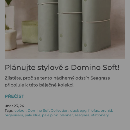
KOUPIT KOŽENÝ DIÁŘ
ROZPOČET SE SAFFIANO ZIP
KOUPIT PLÁNOVAČ
KOUPIT NÁPLŇ DO PORTFOLIA
KOUPIT NÁPLŇ DO ZÁPISNÍKU
KOUPIT ARCHIVAČNÍ POŘADAČ
PAPÍRY A PŘÍSLUŠENSTVÍ PRO
Plánujte stylově s Domino Soft!
PLÁNOVAČE
Zjistěte, proč se tento nádherný odstín Seagrass
připojuje k této báječné kolekci.
PŘEČÍST
únor 23, 24
Tags:
colour
Domino Soft Collection
duck egg
filofax
orchid
organisers
pale blue
pale pink
planner
seagrass
stationery