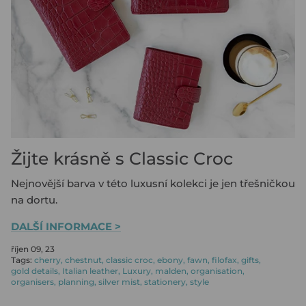
KOUPIT KOŽENÝ DIÁŘ
ROZPOČET SE SAFFIANO ZIP
KOUPIT PLÁNOVAČ
KOUPIT NÁPLŇ DO PORTFOLIA
KOUPIT NÁPLŇ DO ZÁPISNÍKU
KOUPIT ARCHIVAČNÍ POŘADAČ
PAPÍRY A PŘÍSLUŠENSTVÍ PRO
Žijte krásně s Classic Croc
PLÁNOVAČE
Nejnovější barva v této luxusní kolekci je jen třešničkou
na dortu.
DALŠÍ INFORMACE >
říjen 09, 23
Tags:
cherry
chestnut
classic croc
ebony
fawn
filofax
gifts
gold details
Italian leather
Luxury
malden
organisation
organisers
planning
silver mist
stationery
style