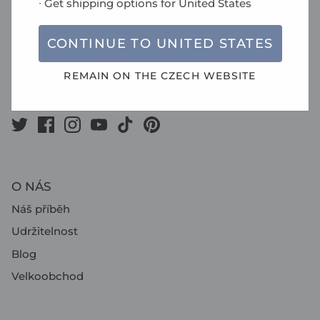
∙ Get shipping options for
United States
Do Čertous 2620/1
193 00 Praha 9
CONTINUE TO
UNITED STATES
Česká republika
REMAIN ON THE
CZECH
WEBSITE
e-mail :
store.cz@filofax.com
O NÁS
Náš příběh
Udržitelnost
Blog
Velkoobchod