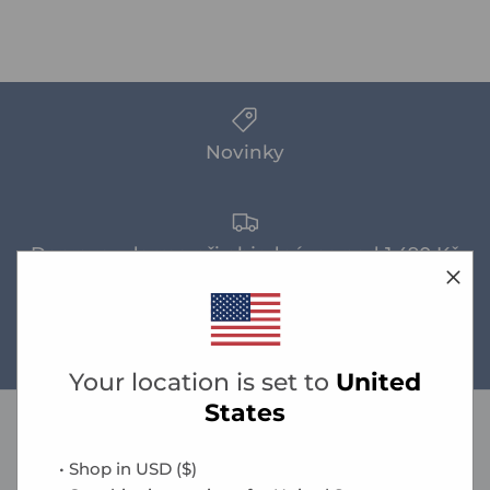
Novinky
Doprava zdarma při objednávce nad 1.490 Kč
Průvodce velikostmi
Your location is set to
United
States
oficiální zástupce pro ČR
• Shop in
USD
(
$
)
Václav Čížek s.r.o.