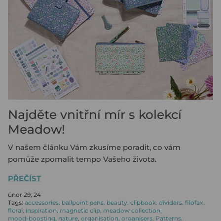
KOUPIT KOŽENÝ DIÁŘ
ROZPOČET SE SAFFIANO ZIP
KOUPIT PLÁNOVAČ
KOUPIT NÁPLŇ DO PORTFOLIA
KOUPIT NÁPLŇ DO ZÁPISNÍKU
KOUPIT ARCHIVAČNÍ POŘADAČ
PAPÍRY A PŘÍSLUŠENSTVÍ PRO
Najděte vnitřní mír s kolekcí
PLÁNOVAČE
Meadow!
V našem článku Vám zkusíme poradit, co vám
pomůže zpomalit tempo Vašeho života.
PŘEČÍST
únor 29, 24
Tags:
accessories
ballpoint pens
beauty
clipbook
dividers
filofax
floral
inspiration
magnetic clip
meadow collection
mood-boosting
nature
organisation
organisers
Patterns