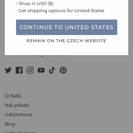
• Shop in
USD
(
$
)
oficiální zástupce pro ČR
∙ Get shipping options for
United States
Václav Čížek s.r.o.
CONTINUE TO
UNITED STATES
Do Čertous 2620/1
193 00 Praha 9
REMAIN ON THE
CZECH
WEBSITE
Česká republika
e-mail :
store.cz@filofax.com
O NÁS
Náš příběh
Udržitelnost
Blog