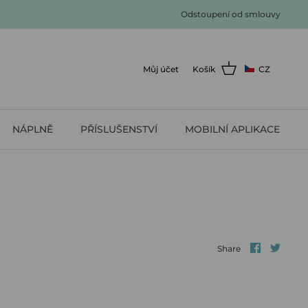
Odstoupení od smlouvy
Můj účet
Košík
CZ
NÁPLNĚ
PŘÍSLUŠENSTVÍ
MOBILNÍ APLIKACE
Share
Shar
Share
on
on
faceboo
twitt