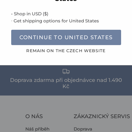
• Shop in
USD
(
$
)
∙ Get shipping options for
United States
CONTINUE TO
UNITED STATES
REMAIN ON THE
CZECH
WEBSITE
Doprava zdarma při objednávce nad 1.490
Kč
O NÁS
ZÁKAZNICKÝ SERVIS
Náš příběh
Doprava