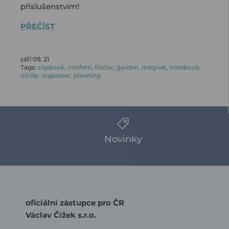
příslušenstvím!
PŘEČÍST
září 09, 21
Tags:
clipbook
confetti
filofax
garden
magnet
notebook
oliclip
organiser
planning
Novinky
oficiální zástupce pro ČR
Václav Čížek s.r.o.