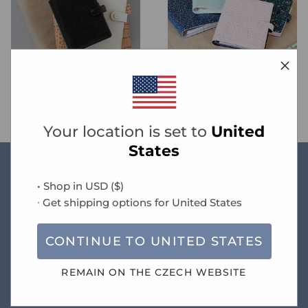
NEUTRÁLNÍ
VZORY
Your location is set to
United
States
• Shop in
USD
(
$
)
Novinky
∙ Get shipping options for
United States
CONTINUE TO
UNITED STATES
Doprava zdarma při objednávce nad 1.490 Kč
REMAIN ON THE
CZECH
WEBSITE