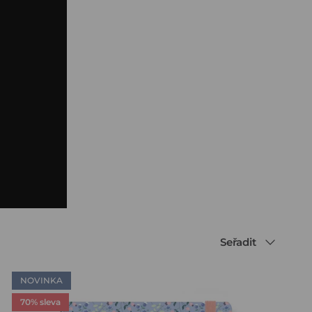
Seřadit
Seřadit
NOVINKA
70% sleva