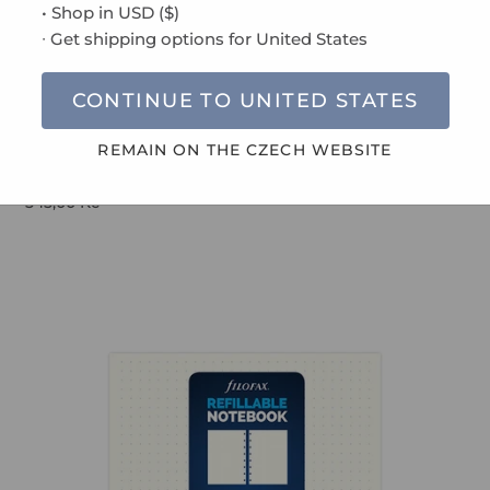
• Shop in
USD
(
$
)
chrany osobních údajů
.
∙ Get shipping options for
United States
CONTINUE TO
UNITED STATES
REMAIN ON THE
CZECH
WEBSITE
PŘIHLÁSIT SE
Kožený magnetický klip, černý-kouřový
545,00 Kč