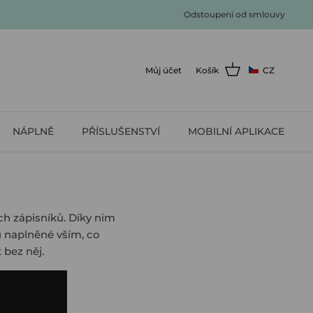
Odstoupení od smlouvy
Můj účet
Košík
CZ
NÁPLNĚ
PŘÍSLUŠENSTVÍ
MOBILNÍ APLIKACE
h zápisníků. Díky nim
u naplněné vším, co
 bez něj.