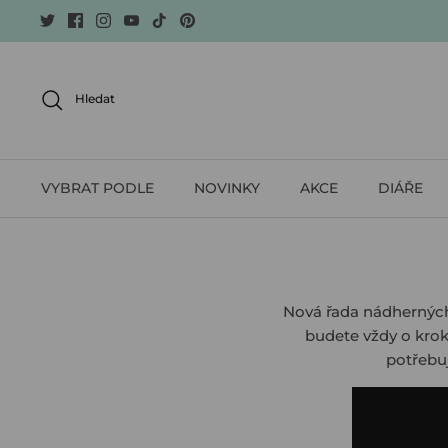
Skip
to
content
Hledat
VYBRAT PODLE
NOVINKY
AKCE
DIÁŘE
Nová řada nádherných
budete vždy o krok
potřebuj