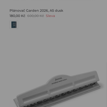
Plánovač Garden 2026, A5 dusk
180,00 Kč
600,00 Kč
Sleva
PŘIDEJ
S
Ak chcete dostá
novinky a špeci
náš
Registrací souhl