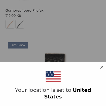
Gumovací pero Filofax
719,00 Kč
NOVINKA
TE SE NA NÁŠ
EZNAM!
vať emailom upozornenie na
Your location is set to
United
álne ponuky, prihláste sa k
mu newsletteru.
States
asíte s našimi
Podmínkami
a