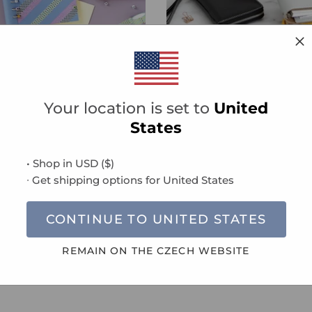
VCE
PRO MILOVNÍKY PLÁNOVÁNÍ
Your location is set to
United
States
• Shop in
USD
(
$
)
∙ Get shipping options for
United States
CONTINUE TO
UNITED STATES
REMAIN ON THE
CZECH
WEBSITE