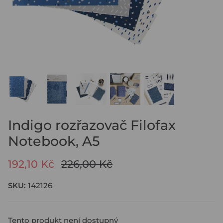
KOUPIT KOŽENÝ DIÁŘ
ROZPOČET SE SAFFIANO ZIP
KOUPIT PLÁNOVAČ
KOUPIT NÁPLŇ DO PORTFOLIA
KOUPIT NÁPLŇ DO ZÁPISNÍKU
KOUPIT ARCHIVAČNÍ POŘADAČ
PAPÍRY A PŘÍSLUŠENSTVÍ PRO
PLÁNOVAČE
Indigo rozřazovač Filofax
Notebook, A5
192,10 Kč
226,00 Kč
SKU:
142126
Tento produkt není dostupný