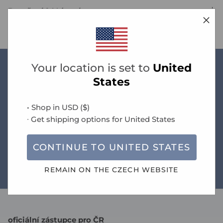
Doručení & Vrácení
Your location is set to
United
States
Novinky
• Shop in
USD
(
$
)
∙ Get shipping options for
United States
Doprava zdarma při objednávce nad 1.490 Kč
CONTINUE TO
UNITED STATES
REMAIN ON THE
CZECH
WEBSITE
Průvodce velikostmi
oficiální zástupce pro ČR