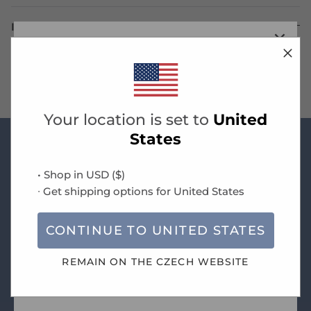
Informace o obecné bezpečnosti produktu
PŘIDEJTE SE NA NÁŠ
Doručení & Vrácení
SEZNAM!
Ak chcete dostávať emailom upozornenie na
Your location is set to
United
novinky a špeciálne ponuky, prihláste sa k
States
nášmu newsletteru.
Novinky
Registrací souhlasíte s našimi
Podmínkami
a
• Shop in
USD
(
$
)
Zásadami ochrany osobních údajů
.
∙ Get shipping options for
United States
Doprava zdarma při objednávce nad 1.490 Kč
CONTINUE TO
UNITED STATES
REMAIN ON THE
CZECH
WEBSITE
PŘIHLÁSIT SE
Průvodce velikostmi