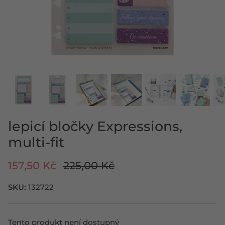
KOUPIT KOŽENÝ DIÁŘ
ROZPOČET SE SAFFIANO ZIP
KOUPIT PLÁNOVAČ
KOUPIT NÁPLŇ DO PORTFOLIA
KOUPIT NÁPLŇ DO ZÁPISNÍKU
KOUPIT ARCHIVAČNÍ POŘADAČ
PAPÍRY A PŘÍSLUŠENSTVÍ PRO
PLÁNOVAČE
lepicí bločky Expressions,
multi-fit
157,50 Kč
225,00 Kč
SKU:
132722
Tento produkt není dostupný