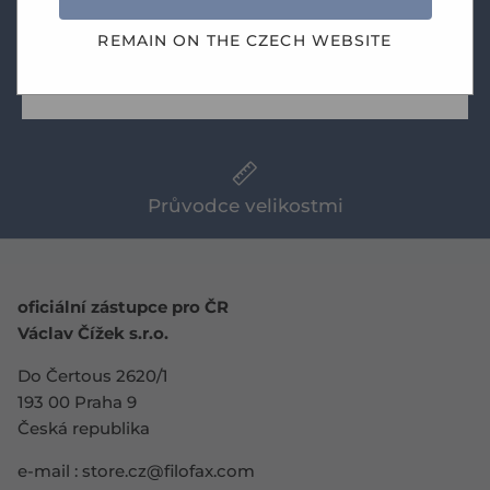
Novinky
REMAIN ON THE
CZECH
WEBSITE
PŘIHLÁSIT SE
Doprava zdarma při objednávce nad 1.490 Kč
Průvodce velikostmi
oficiální zástupce pro ČR
Václav Čížek s.r.o.
Do Čertous 2620/1
193 00 Praha 9
Česká republika
e-mail :
store.cz@filofax.com