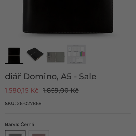
KOUPIT KOŽENÝ DIÁŘ
ROZPOČET SE SAFFIANO ZIP
KOUPIT PLÁNOVAČ
KOUPIT NÁPLŇ DO PORTFOLIA
KOUPIT NÁPLŇ DO ZÁPISNÍKU
KOUPIT ARCHIVAČNÍ POŘADAČ
PAPÍRY A PŘÍSLUŠENSTVÍ PRO
PLÁNOVAČE
diář Domino, A5 - Sale
1.580,15 Kč
1.859,00 Kč
SKU:
26-027868
Barva
Černá
Černá
Červená