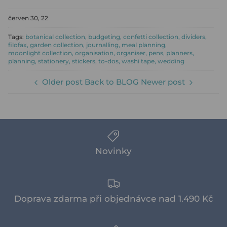
on
on
it
facebook
twitter
červen 30, 22
Tags:
botanical collection
budgeting
confetti collection
dividers
filofax
garden collection
journalling
meal planning
moonlight collection
organisation
organiser
pens
planners
planning
stationery
stickers
to-dos
washi tape
wedding
Older post
Back to BLOG
Newer post
Novinky
Doprava zdarma při objednávce nad 1.490 Kč