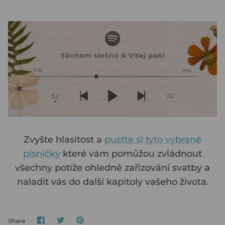
Zvyšte hlasitost a
pusťte si tyto vybrané
písničky
které vám pomůžou zvládnout
všechny potíže ohledně zařizování svatby a
naladit vás do další kapitoly vašeho života.
Share
Share
Pin
Share