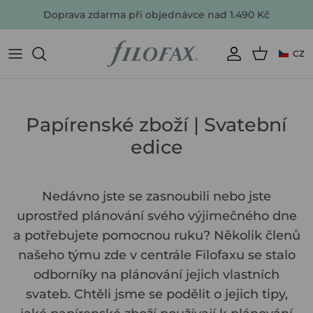
Skip
Doprava zdarma při objednávce nad 1.490 Kč
to
content
CZ
Nejoblíbenější
AKTUÁLNÍ NABÍDKY
ZOBRAZIT VŠE
ZOBRAZIT VŠE
ZOBRAZIT VŠE
ZOBRAZIT VŠE
Jaký typ náplně hledáte?
VŠECHNO PŘÍSLUŠENSTVÍ
Barvy
Papírenské zboží | Svatební
Dárky
edice
Nejprodávanější
Nedávno jste se zasnoubili nebo jste
uprostřed plánování svého výjimečného dne
a potřebujete pomocnou ruku? Několik členů
našeho týmu zde v centrále Filofaxu se stalo
PODÍVEJTE SE NA ZLEVNĚNÉ
KOUPIT DIÁŘ
KOUPIT ZÁPISNÍK
KOUPIT THE ORIGINAL PORTFOLIO
KOUPIT NÁPLŇ DO DIÁŘE & CLIPBOOKU
KOUPIT PŘÍSLUŠENSTVÍ
KOUPIT PLÁNOVAČE
PRODUKTY
odborníky na plánování jejich vlastních
svateb. Chtěli jsme se podělit o jejich tipy,