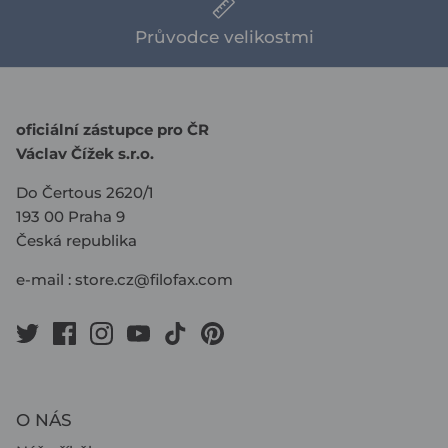
Průvodce velikostmi
oficiální zástupce pro ČR
Václav Čížek s.r.o.
Do Čertous 2620/1
193 00 Praha 9
Česká republika
e-mail :
store.cz@filofax.com
O NÁS