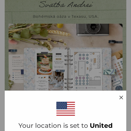
"Chtěl jsem, aby naše svatba odrážela naši
Your location is set to
United
pohodovou povahu a boho styl. A proto jsme