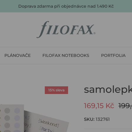
Doprava zdarma při objednávce nad 1.490 Kč
PLÁNOVAČE
FILOFAX NOTEBOOKS
PORTFOLIA
samolepky
15% sleva
169,15 Kč
199
SKU:
132761