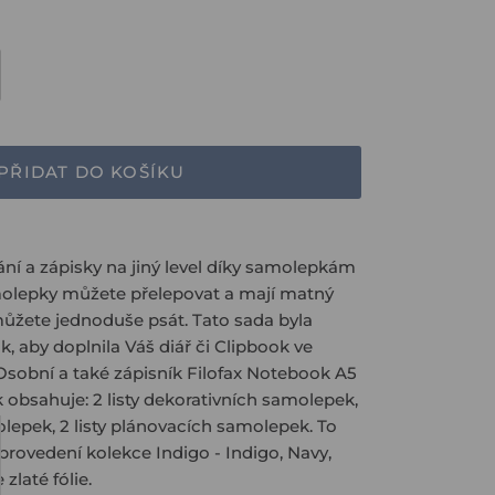
PŘIDAT DO KOŠÍKU
ní a zápisky na jiný level díky samolepkám
molepky můžete přelepovat a mají matný
můžete jednoduše psát. Tato sada byla
k, aby doplnila Váš diář či Clipbook ve
Osobní a také zápisník Filofax Notebook A5
obsahuje: 2 listy dekorativních samolepek,
olepek, 2 listy plánovacích samolepek. To
rovedení kolekce Indigo - Indigo, Navy,
 zlaté fólie.