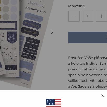
Množství
Posuňte Vaše plánová
z kolekce Indigo. Sa
povrch, takže na ně 
speciálně navržena ta
velikostech A5 nebo 
a A4. Sada samolepek 
2 listy funkčních sam
všechno v barevném p
šedá a bílá s detaily ze