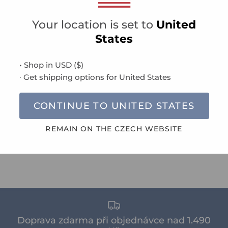
Your location is set to
United
States
Obsah
• Shop in
USD
(
$
)
Parametry
∙ Get shipping options for
United States
Informace o obecné 
CONTINUE TO
UNITED STATES
Doručení & Vrácení
REMAIN ON THE
CZECH
WEBSITE
Doprava zdarma při objednávce nad 1.490