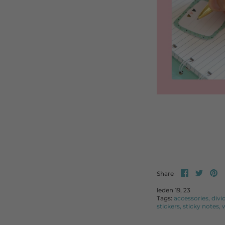
Share
Share
P
Share
on
on
it
facebook
twitte
leden 19, 23
Tags:
accessories
divi
stickers
sticky notes