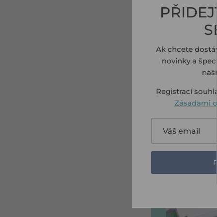
PŘIDEJ
S
Ak chcete dostá
novinky a špeci
náš
Registrací souhl
Zásadami o
Zázrak se může s
Ať už pracujete 
stole krásné a p
od kuličkových p