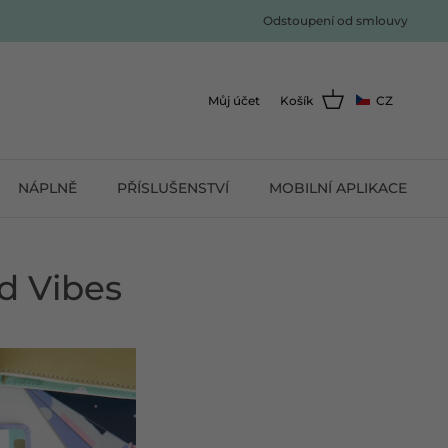
Odstoupení od smlouvy
Můj účet
Košík
CZ
NÁPLNĚ
PŘÍSLUŠENSTVÍ
MOBILNÍ APLIKACE
od Vibes