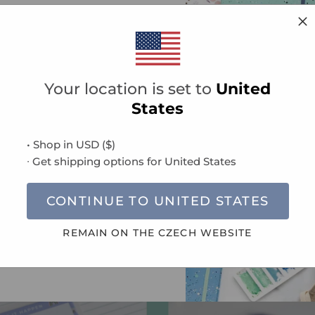
TE SE NA NÁŠ
EZNAM!
vať emailom upozornenie na
Your location is set to
United
álne ponuky, prihláste sa k
mu newsletteru.
States
asíte s našimi
Podmínkami
a
Poklady na stole
• Shop in
USD
(
$
)
chrany osobních údajů
.
∙ Get shipping options for
United States
tát jenom, když je vaše kreativita podporována vašim prac
z domova, v kanceláři nebo knihovně, tak vám se soustředě
CONTINUE TO
UNITED STATES
ovznášející pomocníky. Rozjasněte svůj den s našimi rásným
er, samolepek, lepících papírků, penálů, washi pásek až po 
REMAIN ON THE
CZECH
WEBSITE
PŘIHLÁSIT SE