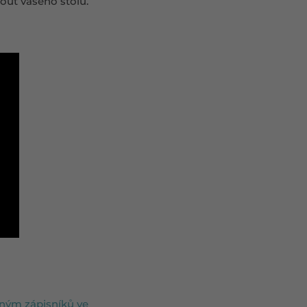
out vašeho stolu.
lným zápisníků ve