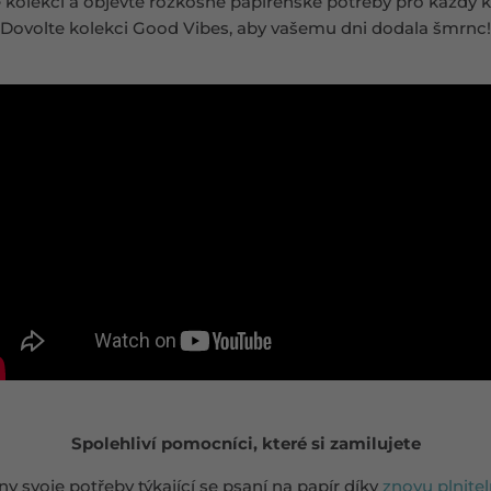
lé kolekci a objevte rozkošné papírenské potřeby pro každý k
Dovolte kolekci Good Vibes, aby vašemu dni dodala šmrnc!
Spolehliví pomocníci, které si zamilujete
y svoje potřeby týkající se psaní na papír díky
znovu plnite