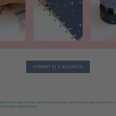
VYBRAT SI Z KOLEKCE
in
r
ders
filofax
good vibes
notebook
organiser
pencil cases
pens
planning
r
washi tape
zipper pouch