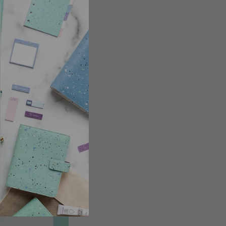
ovním prostředím.
ním pomůže mít na
i
novými doplňky
,
pouzdra a penály.